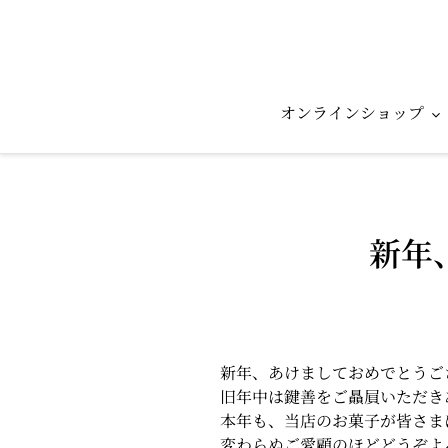
コ
ン
テ
ン
ツ
オンラインショップ
に
ス
キ
ッ
プ
新年
す
る
新年、あけましておめでとうご
旧年中は鍵善をご贔屓いただき
本年も、当店のお菓子が皆さま
変わらぬご愛顧のほどどうぞよ