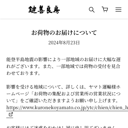
コ
検索
カート
ン
テ
ン
ツ
お荷物のお届けについて
に
2024年8月23日
ス
キ
ッ
能登半島地震の影響により一部地域のお届けに大幅な遅
プ
れがございます。また、一部地域では荷物の受付を見合
す
わせております。
る
影響を受ける地域について、詳しくは、ヤマト運輸様ホ
ームページ「お荷物の集配および営業所の営業状況につ
いて」をご確認いただきますようお願い申し上げます。
https://www.kuronekoyamato.co.jp/ytc/chien/chien_
お客様にはご迷惑をおかけし誠に申し訳ございません