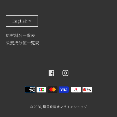
English
原材料名一覧表
栄養成分値一覧表
Facebook
Instagram
RSS
決
済
方
法
© 2026,
鍵善良房オンラインショップ