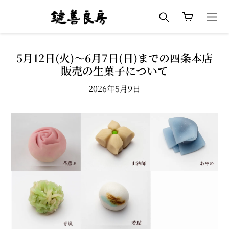
コ
検索
カート
ン
テ
ン
ツ
5月12日(火)～6月7日(日)までの四条本店
に
販売の生菓子について
ス
2026年5月9日
キ
ッ
プ
す
る