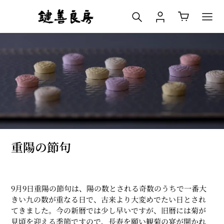
コ
検索
ログイン
カート
ン
テ
ン
ツ
に
ス
キ
ッ
プ
す
る
重陽の節句
9月9日重陽の節句は、
陽の数とされる奇数のうちで一番大
きい九の数が重なる日で、
古来より大変めでたい日とされ
てきました。
今の新暦では少し早いですが、
旧暦には菊が
見頃を迎える季節ですので、
長寿を願い観菊の宴が開かれ