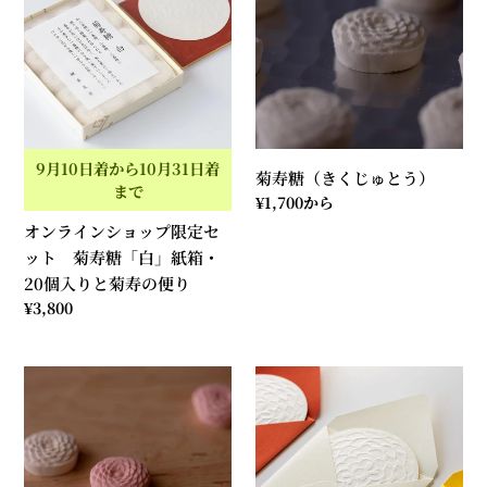
ラ
糖
イ
（き
ン
く
シ
じ
ョ
ゅ
ッ
と
プ
う）
9月10日着から10月31日着
菊寿糖（きくじゅとう）
限
まで
通
¥1,700から
定
常
オンラインショップ限定セ
セ
価
ット 菊寿糖「白」紙箱・
ッ
格
20個入りと菊寿の便り
ト
通
¥3,800
菊
常
寿
価
糖
菊
格
メ
「白」
寿
ッ
紙
糖
セ
箱・
紅
ー
20
白
ジ