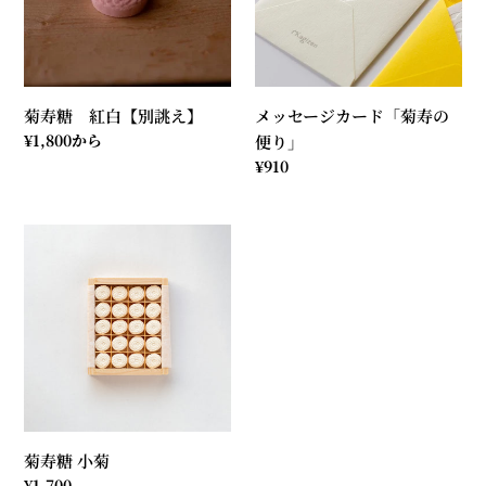
個
【別
カ
入
誂
ー
り
え】
ド
と
「菊
菊寿糖 紅白【別誂え】
メッセージカード「菊寿の
菊
寿
通
¥1,800から
便り」
寿
の
常
通
¥910
の
便
価
常
便
り」
格
価
り
菊
格
寿
糖
小
菊
菊寿糖 小菊
通
¥1,700