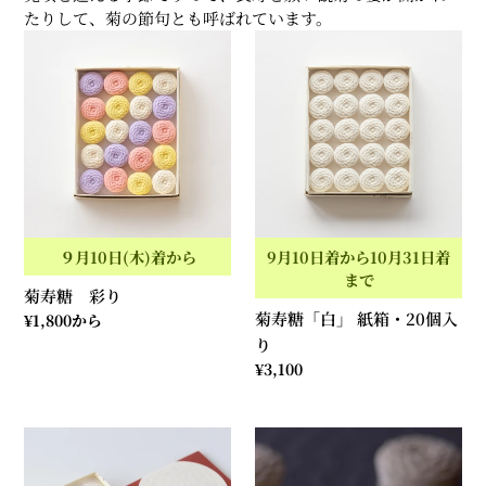
たりして、
菊の節句とも呼ばれています。
菊
菊
寿
寿
糖
糖
彩
「白」
り
紙
箱・
20
個
入
９月10日(木)着から
9月10日着から10月31日着
り
まで
菊寿糖 彩り
菊寿糖「白」 紙箱・20個入
通
¥1,800から
常
り
価
通
¥3,100
格
常
価
オ
菊
格
ン
寿