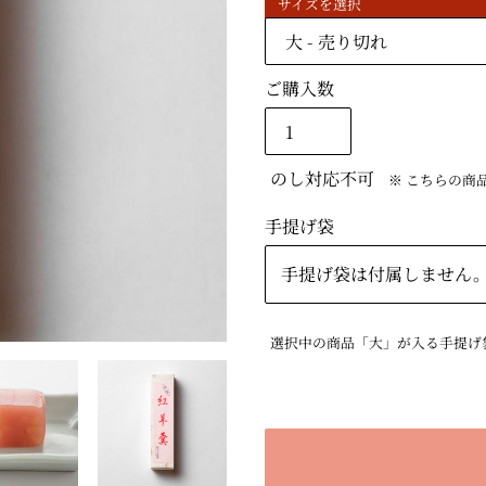
格
サイズを選択
ご購入数
のし対応不可
※ こちらの商
手提げ袋
手提げ袋は付属しません
選択中の商品「大」が入る手提げ