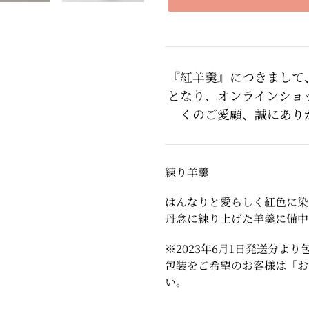
カ
ー
ト
『紅羊羹』につきまして
に
となり、オンラインショ
商
くのご愛顧、誠にありがと
品
を
追
加
練り羊羹
す
る
はんなりと愛らしく紅色に染
丹念に練り上げた羊羹に
備中
※2023年6月1日発送分よ
包装をご希望のお客様は「お
い。