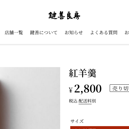
店舗一覧
鍵善について
お知らせ
よくある質問
お
紅羊羹
通
2,800
売り切
¥
常
税込
配送料
別
価
サイズ