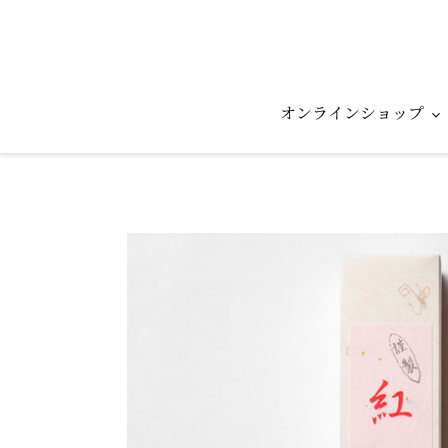
コ
ン
テ
ン
ツ
オンラインショップ
に
ス
キ
ッ
プ
す
る