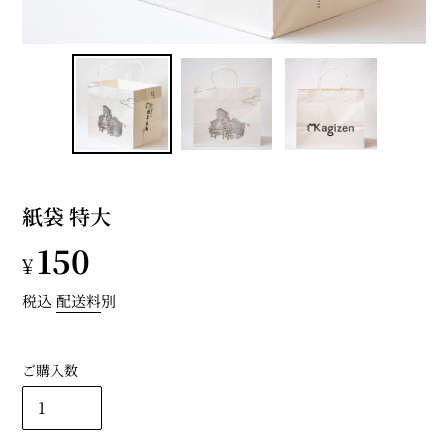
紙袋 特大
通
150
¥
常
税込
配送料
別
価
ご購入数
格