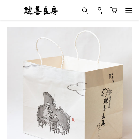
コ
検索
ログイン
カート
ン
テ
ン
ツ
に
ス
キ
ッ
プ
す
る