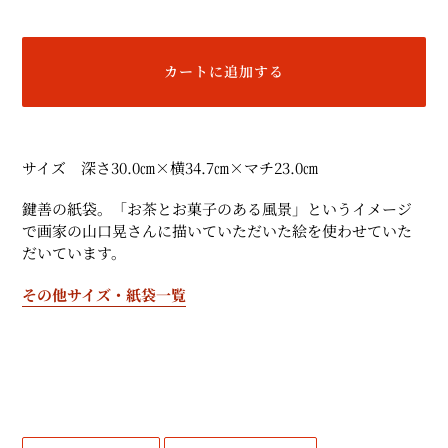
カートに追加する
カ
ー
サイズ 深さ30.0㎝×横34.7㎝×マチ23.0㎝
ト
に
鍵善の紙袋。「お茶とお菓子のある風景」というイメージ
商
で画家の山口晃さんに描いていただいた絵を使わせていた
品
だいています。
を
追
その他サイズ・紙袋一覧
加
す
る