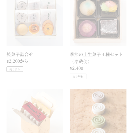
子
の
詰
上
合
生
せ
菓
子
４
種
焼菓子詰合せ
季節の上生菓子４種セット
セ
通
¥2,200から
（冷蔵便）
ッ
常
通
¥2,400
売り切れ
ト
価
常
売り切れ
（冷
格
価
蔵
格
お
便）
玉
ひ
清
も
水
さ
（く
ん
ず
（5
湯）