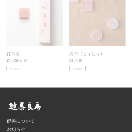
羹
（じ
ゅ
じ
ゅ）
紅羊羹
寿仝（じゅじゅ）
通
¥1,800から
通
¥1,200
常
常
売り切れ
売り切れ
価
価
格
格
鍵善について
お知らせ