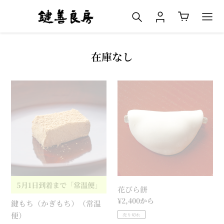
コ
検索
ログイン
カート
ン
テ
ン
ツ
コ
在庫なし
に
レ
ス
ク
鍵
花
キ
シ
も
び
ッ
ョ
ち
ら
プ
ン
（か
餅
す
:
ぎ
る
も
ち）
（常
温
5月1日到着まで「常温便」
花びら餅
便）
通
¥2,400から
鍵もち（かぎもち）（常温
常
便）
売り切れ
価