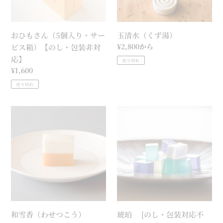
個
入
り・
おひもさん（5個入り・サー
玉清水（くず湯）
サ
通
¥2,800から
ビス箱）【のし・包装非対
ー
常
応】
売り切れ
ビ
価
通
¥1,600
ス
格
常
売り切れ
箱）
価
【の
格
し・
和
琥
包
雪
珀
装
香
[の
非
（わ
し・
対
せ
包
応】
つ
装
こ
対
う）
応
不
和雪香（わせつこう）
琥珀 [のし・包装対応不
可]