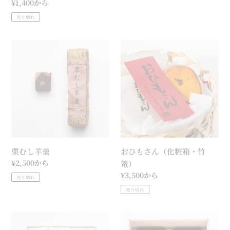
通
¥1,400から
格
常
売り切れ
価
格
栗
お
む
ひ
し
も
羊
さ
羹
ん
（化
粧
箱・
竹
栗むし羊羹
おひもさん（化粧箱・竹
篭）
通
¥2,500から
篭）
常
通
¥3,500から
売り切れ
価
常
売り切れ
格
価
格
焼
季
菓
節