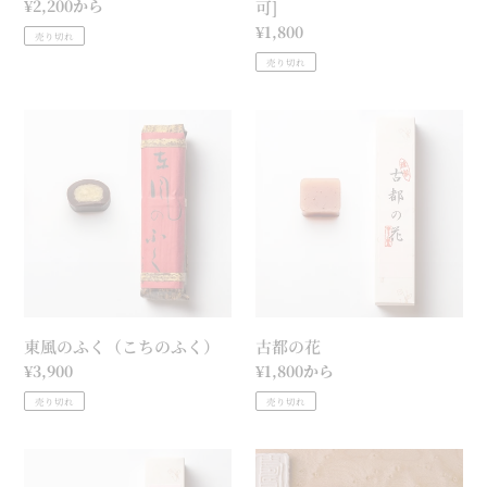
通
¥2,200から
可]
常
通
¥1,800
売り切れ
価
常
売り切れ
格
価
格
東
古
風
都
の
の
ふ
花
く
（こ
ち
の
ふ
東風のふく（こちのふく）
古都の花
く）
通
¥3,900
通
¥1,800から
常
常
売り切れ
売り切れ
価
価
格
格
紅
寿
羊
仝