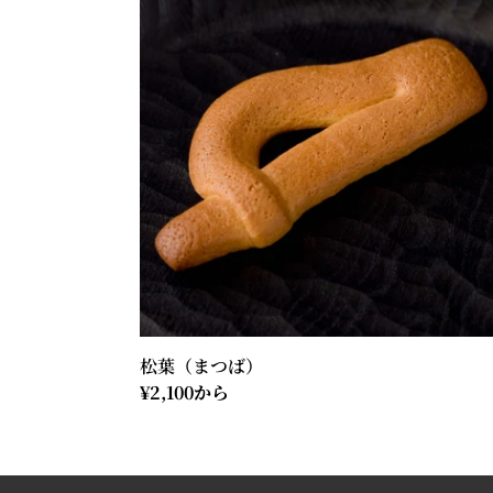
（ま
つ
ば）
松葉（まつば）
通
¥2,100から
常
価
格