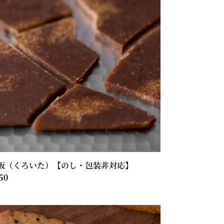
く
）
の
・
】
板（くろいた）【のし・包装非対応】
50