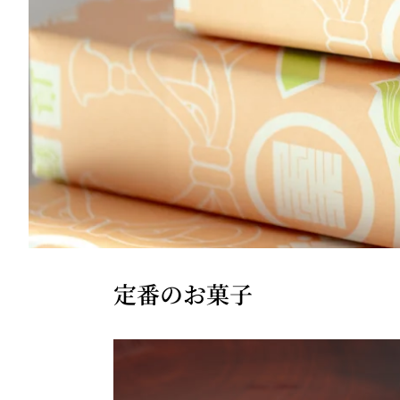
定番のお菓子
鍵
も
ち