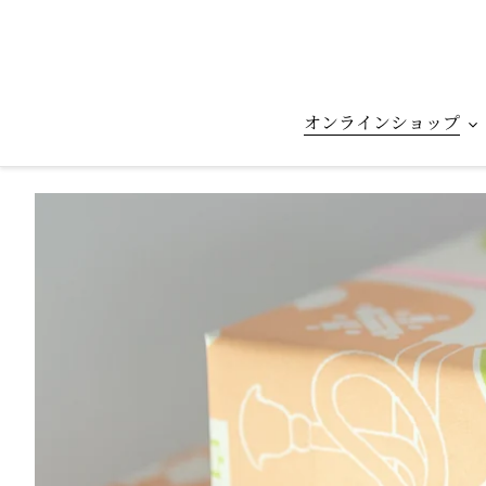
コ
ン
テ
ン
ツ
オンラインショップ
に
ス
キ
ッ
プ
す
る