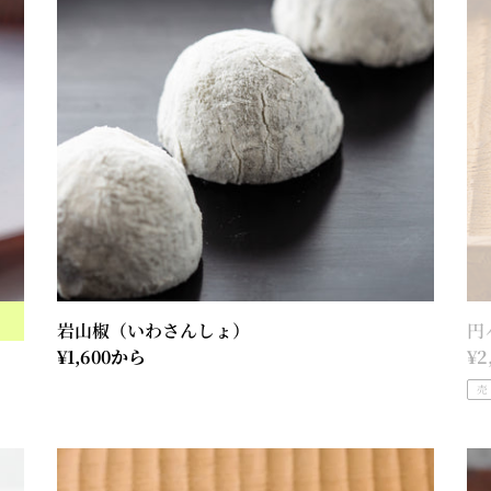
（い
ま
わ
る
さ
円
ん
満
し
に
ょ）
す
す
め
岩山椒（いわさんしょ）
円
通
¥1,600から
通
¥2
常
常
売
価
価
格
格
烏
黒
帽
板