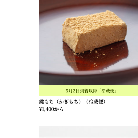
（か
ぎ
も
ち）
（冷
蔵
便）
5月2日到着以降「冷蔵便」
鍵もち（かぎもち）（冷蔵便）
通
¥1,400から
常
価
濤々
格
（と