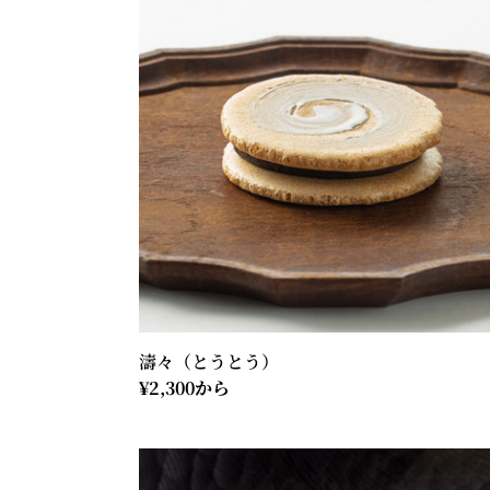
う
と
う）
濤々（とうとう）
通
¥2,300から
常
価
松
格
葉