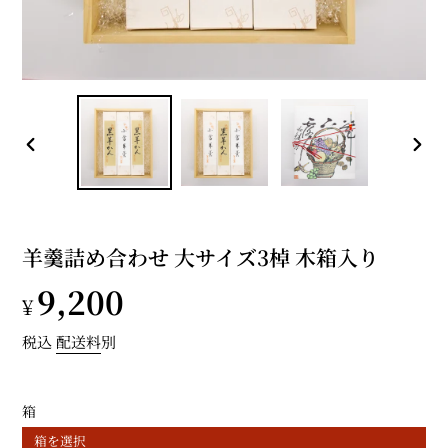
前
次
の
の
ス
ス
ラ
ラ
イ
イ
羊羹詰め合わせ 大サイズ3棹 木箱入り
ド
ド
通
9,200
¥
常
税込
配送料
別
価
箱
格
箱を選択