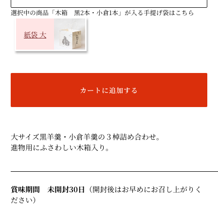
選択中の商品「木箱 黒2本・小倉1本」が入る手提げ袋はこちら
紙袋 大
カートに追加する
カ
ー
大サイズ黒羊羹・小倉羊羹の３棹詰め合わせ。
ト
進物用にふさわしい木箱入り。
に
商
品
を
賞味期間 未開封30日
（開封後はお早めにお召し上がりく
追
ださい）
加
す