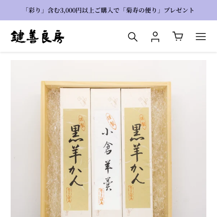
コ
「彩り」含む3,000円以上ご購入で「菊寿の便り」プレゼント
ン
テ
検索
ログイン
カート
ン
ツ
に
ス
キ
ッ
プ
す
る