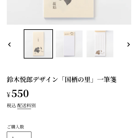
前
次
の
の
ス
ス
ラ
ラ
イ
イ
鈴木悦郎デザイン「国栖の里」一筆箋
ド
ド
通
550
¥
常
税込
配送料
別
価
ご購入数
格