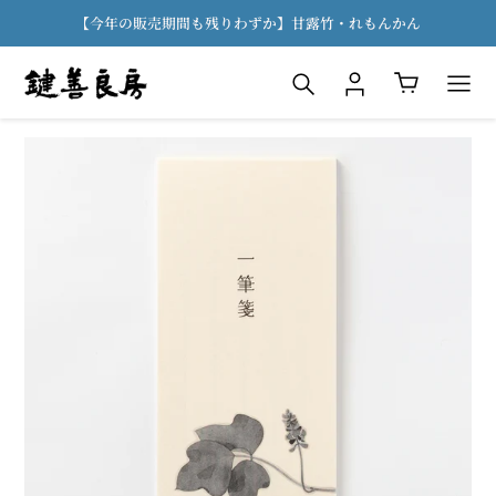
コ
【今年の販売期間も残りわずか】甘露竹・れもんかん
ン
テ
検索
ログイン
カート
ン
ツ
に
ス
キ
ッ
プ
す
る