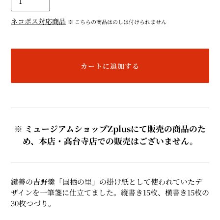
ネコポス対応商品
※ こちらの商品はのしは付けられません
カートに追加する
カ
ー
ト
※ ミュージアムショップZplusにて販売の商品のた
に
め、本店・高台寺店での販売はございません。
商
品
を
追
鍵善の吉野羹「国栖の里」の掛け紙として使われていたデ
加
ザインを一筆箋に仕立てました。縦書き15枚、横書き15枚の
す
30枚つづり。
る