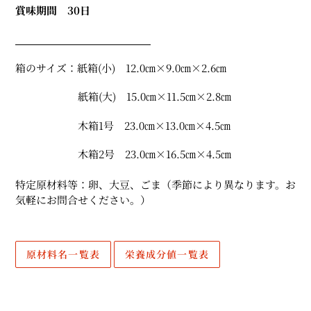
る
賞味期間 30日
箱のサイズ：
紙箱(小) 12
.0㎝×9.0㎝×2.6㎝
紙箱(大)
15.0㎝×11.5㎝×2.8㎝
木箱1号 23
.0㎝×13.0㎝×4.5㎝
木箱2号 23
.0㎝×16.5㎝×4.5㎝
特定原材料等：卵、大豆、ごま（
季節により異なります。お
気軽にお問合せください。）
原材料名一覧表
栄養成分値一覧表