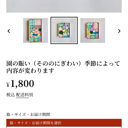
前
次
の
の
ス
ス
ラ
ラ
イ
イ
園の賑い（そののにぎわい）季節によって
ド
ド
内容が変わります
通
1,800
¥
常
税込
配送料
別
価
箱・サイズ・お届け期間
格
箱・サイズ・お届け期間を選択