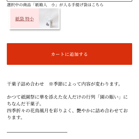
選択中の商品「紙箱入 小」が入る手提げ袋はこちら
紙袋 特小
カートに追加する
カ
ー
干菓子詰め合わせ ※季節によって内容が変わります。
ト
に
かつて祇園祭に華を添えた女人だけの行列「園の賑い」に
商
ちなんだ干菓子。
品
四季折々の花鳥風月を彩りよく、艶やかに詰め合わせてお
を
ります。
追
加
す