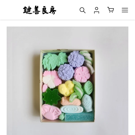
コ
検索
ログイン
カート
ン
テ
ン
ツ
に
ス
キ
ッ
プ
す
る