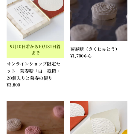
ラ
糖
イ
（き
ン
く
シ
じ
ョ
ゅ
ッ
と
プ
う）
9月10日着から10月31日着
菊寿糖（きくじゅとう）
限
まで
通
¥1,700から
定
常
オンラインショップ限定セ
セ
価
ット 菊寿糖「白」紙箱・
ッ
格
20個入りと菊寿の便り
ト
通
¥3,800
菊
常
寿
価
糖
菊
格
メ
「白」
寿
ッ
紙
糖
セ
箱・
紅
ー
20
白
ジ