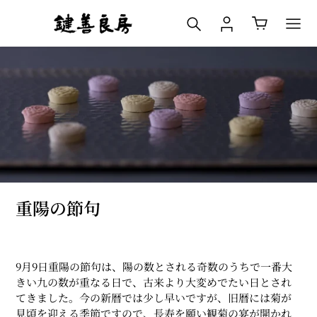
コ
検索
ログイン
カート
ン
テ
ン
ツ
に
ス
キ
ッ
プ
す
る
重陽の節句
9月9日重陽の節句は、
陽の数とされる奇数のうちで一番大
きい九の数が重なる日で、
古来より大変めでたい日とされ
てきました。
今の新暦では少し早いですが、
旧暦には菊が
見頃を迎える季節ですので、
長寿を願い観菊の宴が開かれ