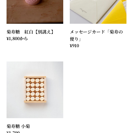
個
【別
カ
入
誂
ー
り
え】
ド
と
「菊
菊寿糖 紅白【別誂え】
メッセージカード「菊寿の
菊
寿
通
¥1,800から
便り」
寿
の
常
通
¥910
の
便
価
常
便
り」
格
価
り
菊
格
寿
糖
小
菊
菊寿糖 小菊
通
¥1,700