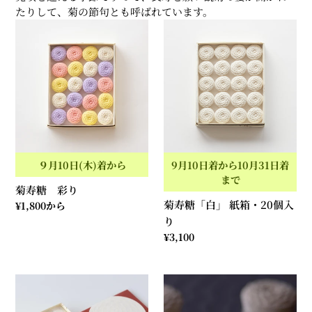
たりして、
菊の節句とも呼ばれています。
菊
菊
寿
寿
糖
糖
彩
「白」
り
紙
箱・
20
個
入
９月10日(木)着から
9月10日着から10月31日着
り
まで
菊寿糖 彩り
菊寿糖「白」 紙箱・20個入
通
¥1,800から
常
り
価
通
¥3,100
格
常
価
オ
菊
格
ン
寿