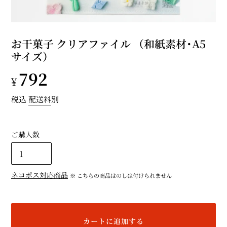
お干菓子 クリアファイル （和紙素材･A5
サイズ）
通
792
¥
常
税込
配送料
別
価
ご購入数
格
ネコポス対応商品
※ こちらの商品はのしは付けられません
カートに追加する