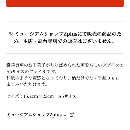
カ
ー
ト
※ ミュージアムショップZplusにて販売の商品のた
に
め、本店・高台寺店での販売はございません。
商
品
を
追
鍵善良房のお干菓子がちりばめられた可愛らしいデザインの
加
A5サイズのファイルです。
す
和紙のような質感となっており、柄だけでなく手触りもお
る
楽しみいただけます。
サイズ：15.2cm×22cm
A5サイズ
ミュージアムショップZplus →