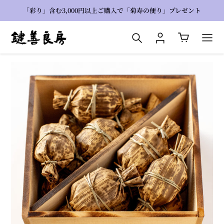
コ
「彩り」含む3,000円以上ご購入で「菊寿の便り」プレゼント
ン
テ
検索
ログイン
カート
ン
ツ
に
ス
キ
ッ
プ
す
る