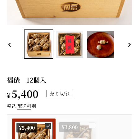
前
次
の
の
ス
ス
ラ
ラ
イ
イ
福俵 12個入
ド
ド
通
5,400
売り切れ
¥
常
税込
配送料
別
価
¥3,800
¥5,400
格