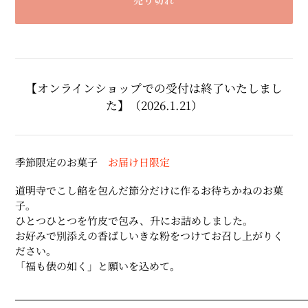
カ
ー
ト
【オンラインショップでの受付は終了いたしまし
に
た】（2026.1.21）
商
品
を
追
季節限定のお菓子
お届け日限定
加
す
道明寺でこし餡を包んだ節分だけに作るお待ちかねのお菓
る
子。
ひとつひとつを竹皮で包み、升にお詰めしました。
お好みで別添えの香ばしいきな粉をつけてお召し上がりく
ださい。
「福も俵の如く」と願いを込めて。