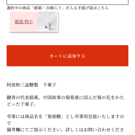
選択中の商品「紙箱・20個入り」が入る手提げ袋はこちら
紙袋 特小
カートに追加する
カ
ー
阿波和三盆糖製 干菓子
ト
に
鍵善の代表銘菓。中国故事の菊慈童に因んだ菊の花をかた
商
どった干菓子。
品
を
弔事には商品名を「菊慈糖」とし弔事用包装いたしますの
追
で
加
備考欄にてご指示ください。詳しくはお問い合わせくださ
す