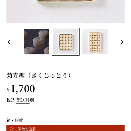
前
次
の
の
ス
ス
ラ
ラ
イ
イ
菊寿糖（きくじゅとう）
ド
ド
通
1,700
¥
常
税込
配送料
別
価
箱・個数
格
箱・個数を選択