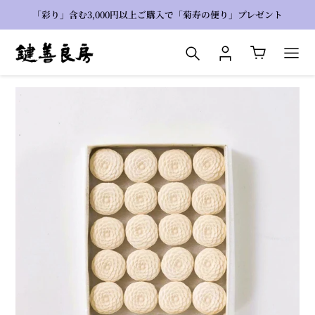
コ
「彩り」含む3,000円以上ご購入で「菊寿の便り」プレゼント
ン
テ
検索
ログイン
カート
ン
ツ
に
ス
キ
ッ
プ
す
る