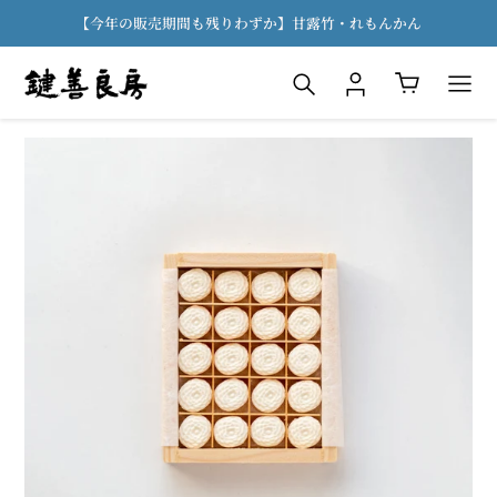
コ
【今年の販売期間も残りわずか】甘露竹・れもんかん
ン
テ
検索
ログイン
カート
ン
ツ
に
ス
キ
ッ
プ
す
る