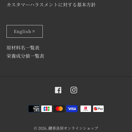
カスタマーハラスメントに対する基本方針
English
原材料名一覧表
栄養成分値一覧表
Facebook
Instagram
決
済
方
法
© 2026,
鍵善良房オンラインショップ