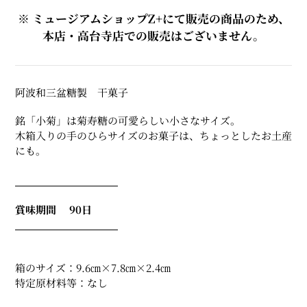
ト
※ ミュージアムショップZ+にて販売の商品のため、
に
本店・高台寺店での販売はございません。
商
品
を
追
阿波和三盆糖製 干菓子
加
す
銘「小菊」は菊寿糖の可愛らしい小さなサイズ。
る
木箱入りの手のひらサイズのお菓子は、ちょっとしたお土産
にも。
賞味期間 90日
箱のサイズ：9.6㎝×7.8㎝×2.4㎝
特定原材料等：なし