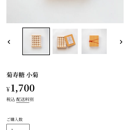
前
次
の
の
ス
ス
ラ
ラ
イ
イ
菊寿糖 小菊
ド
ド
通
1,700
¥
常
税込
配送料
別
価
ご購入数
格