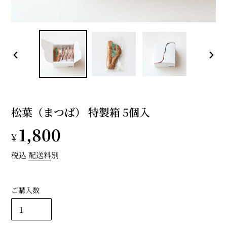
前
次
の
の
ス
ス
ラ
ラ
イ
イ
松葉（まつば） 特製箱 5個入
ド
ド
通
1,800
¥
常
税込
配送料
別
価
ご購入数
格