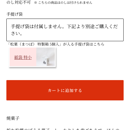
のし対応不可
※ こちらの商品はのしは付けられません
手提げ袋
手提げ袋は付属しません。下記より別途ご購入くだ
さい。
「松葉（まつば） 特製箱 5個入」が入る手提げ袋はこちら
紙袋 特小
カートに追加する
カ
ー
焼菓子
ト
に