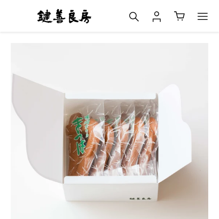
コ
検索
ログイン
カート
ン
テ
ン
ツ
に
ス
キ
ッ
プ
す
る