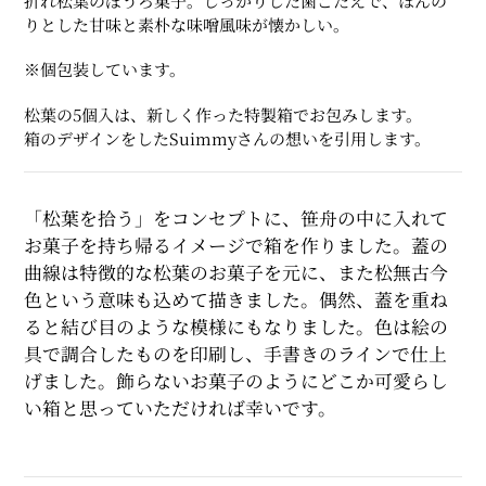
折れ松葉のぼうろ菓子。しっかりした歯ごたえで、ほんの
商
りとした甘味と素朴な味噌風味が懐かしい。
品
を
※個包装しています。
追
加
松葉の5個入は、新しく作った特製箱でお包みします。
す
箱のデザインをしたSuimmyさんの想いを引用します。
る
「松葉を拾う」をコンセプトに、笹舟の中に入れて
お菓子を持ち帰るイメージで箱を作りました。蓋の
曲線は特徴的な松葉のお菓子を元に、また松無古今
色という意味も込めて描きました。偶然、蓋を重ね
ると結び目のような模様にもなりました。色は絵の
具で調合したものを印刷し、手書きのラインで仕上
げました。飾らないお菓子のようにどこか可愛らし
い箱と思っていただければ幸いです。