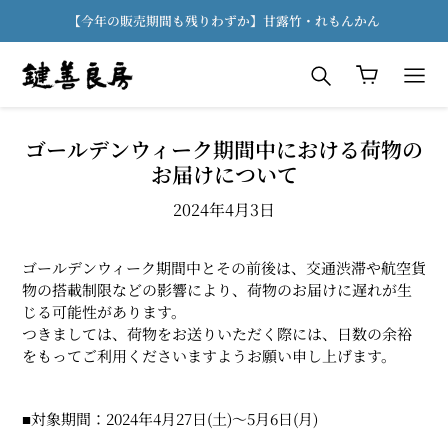
コ
【今年の販売期間も残りわずか】甘露竹・れもんかん
ン
テ
検索
カート
ン
ツ
に
ゴールデンウィーク期間中における荷物の
ス
お届けについて
キ
ッ
2024年4月3日
プ
す
ゴールデンウィーク期間中とその前後は、交通渋滞や航空貨
る
物の搭載制限などの影響により、荷物のお届けに遅れが生
じる可能性があります。
つきましては、荷物をお送りいただく際には、日数の余裕
をもってご利用くださいますようお願い申し上げます。
■対象期間：2024年4月27日(土)〜5月6日(月)