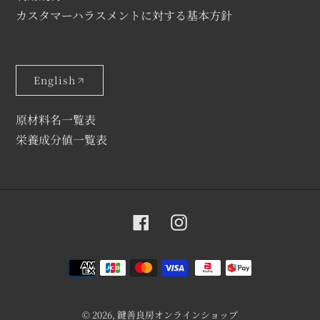
カスタマーハラスメントに対する基本方針
English
原材料名一覧表
栄養成分値一覧表
Facebook
Instagram
RSS
決
済
方
法
© 2026,
鍵善良房オンラインショップ