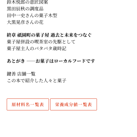
鈴木悦郎の意匠図案
黒田辰秋の調度品
田中一史さんの菓子木型
大黒晃彦さんの花
終章 祇園町の菓子屋 過去と未来をつなぐ
菓子屋併設の喫茶室の先駆として
菓子屋主人のバタバタ歳時記
あとがき ――お菓子はローカルフードです
鍵善 店舗一覧
この本で紹介した人々と菓子
原材料名一覧表
栄養成分値一覧表