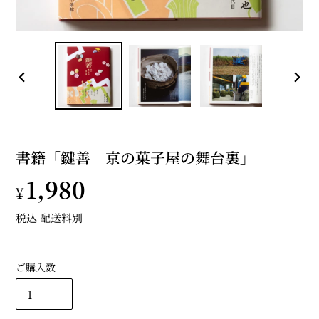
前
次
の
の
ス
ス
ラ
ラ
イ
イ
書籍「鍵善 京の菓子屋の舞台裏」
ド
ド
通
1,980
¥
常
税込
配送料
別
価
ご購入数
格