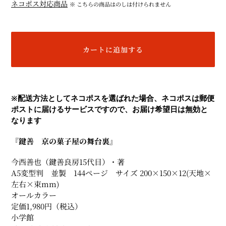
ネコポス対応商品
※ こちらの商品はのしは付けられません
カートに追加する
カ
ー
※
配送方法としてネコポスを選ばれた場合、ネコポスは郵便
ト
ポストに届けるサービスですので、お届け希望日は無効と
に
なります
商
品
『鍵善 京の菓子屋の舞台裏』
を
追
今西善也（鍵善良房15代目）・著
加
A5変型判 並製 144ページ サイズ 200×150×12(天地×
す
左右×束mm)
る
オールカラー
定価1,980円（税込）
小学館