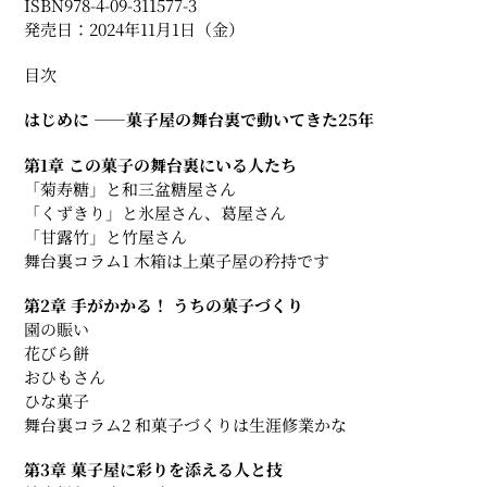
ISBN978-4-09-311577-3
発売日：2024年11月1日（金）
目次
はじめに ――菓子屋の舞台裏で動いてきた25年
第1章 この菓子の舞台裏にいる人たち
「菊寿糖」と和三盆糖屋さん
「くずきり」と氷屋さん、葛屋さん
「甘露竹」と竹屋さん
舞台裏コラム1 木箱は上菓子屋の矜持です
第2章 手がかかる！ うちの菓子づくり
園の賑い
花びら餅
おひもさん
ひな菓子
舞台裏コラム2 和菓子づくりは生涯修業かな
第3章 菓子屋に彩りを添える人と技