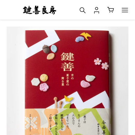
コ
検索
ログイン
カート
ン
テ
ン
ツ
に
ス
キ
ッ
プ
す
る