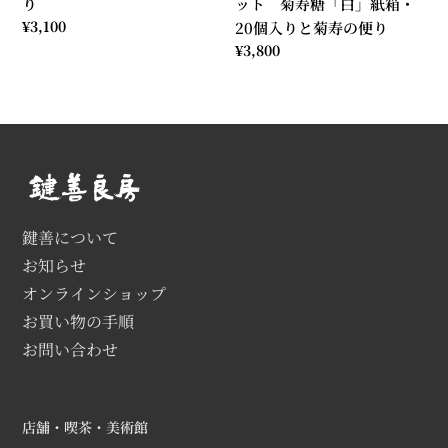
り
ット 菊寿糖「白」紙箱・
ッ
通
¥3,100
20個入りと菊寿の便り
ト
常
通
¥3,800
菊
価
常
寿
格
価
糖
格
「白」
紙
箱・
20
個
鍵善について
入
お知らせ
り
オンラインショップ
と
お買い物の手順
菊
寿
お問い合わせ
の
便
り
店舗・喫茶・美術館