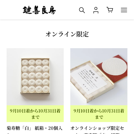
コ
検索
ログイン
カート
ン
テ
ン
ツ
コ
オンライン限定
に
レ
ス
ク
菊
オ
キ
シ
寿
ン
ッ
ョ
糖
ラ
プ
ン
「白」
イ
す
:
紙
ン
る
箱・
シ
20
ョ
個
ッ
入
プ
9月10日着から10月31日着
9月10日着から10月31日着
り
限
まで
まで
定
菊寿糖「白」 紙箱・20個入
オンラインショップ限定セ
セ